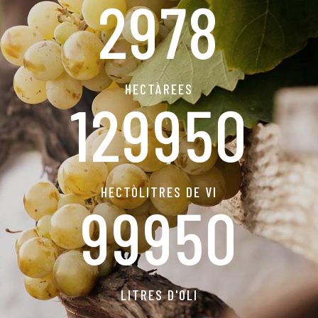
2981
HECTÀREES
129980
HECTÒLITRES DE VI
99954
LITRES D'OLI