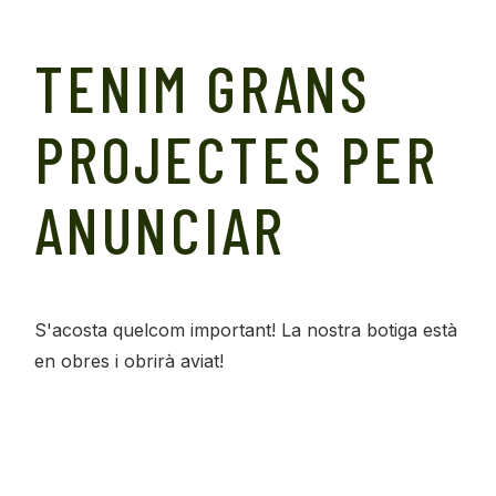
TENIM GRANS
PROJECTES PER
ANUNCIAR
S'acosta quelcom important! La nostra botiga està
en obres i obrirà aviat!